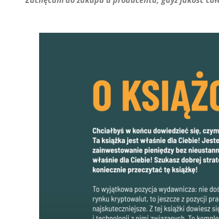
Zachęcam do zakupu u producenta, gdyż jakość cał