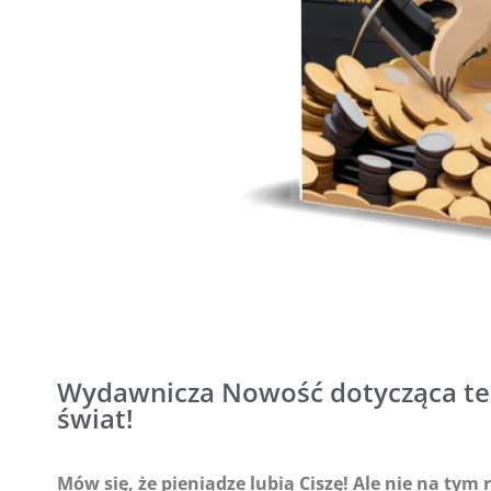
Wydawnicza Nowość dotycząca tem
świat!
Mów się, że pieniądze lubią Ciszę! Ale nie na tym 