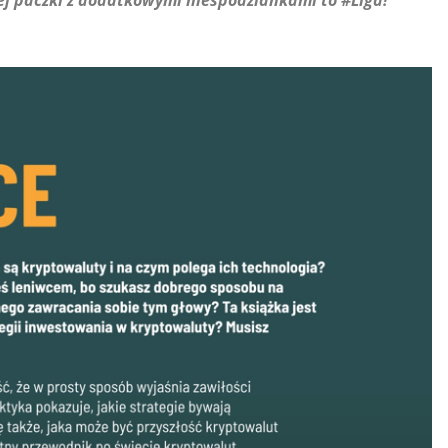
ej paczki z dodatkowymi niespodziankami to #Liga!