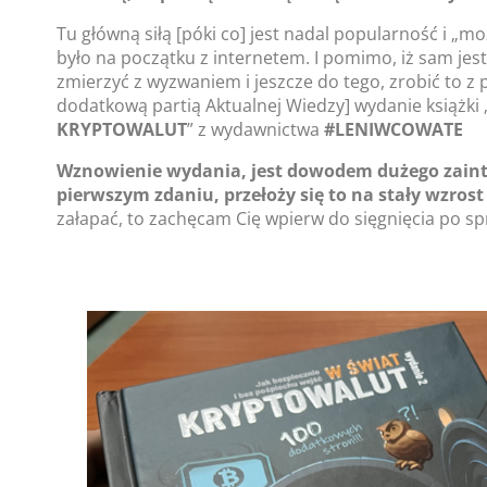
Tu główną siłą [póki co] jest nadal popularność i „moż
było na początku z internetem. I pomimo, iż sam jes
zmierzyć z wyzwaniem i jeszcze do tego, zrobić to z
dodatkową partią Aktualnej Wiedzy] wydanie książki 
KRYPTOWALUT
” z wydawnictwa
#LENIWCOWATE
Wznowienie wydania, jest dowodem dużego zain
pierwszym zdaniu, przełoży się to na stały wzros
załapać, to zachęcam Cię wpierw do sięgnięcia po 